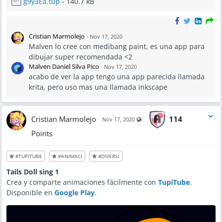
g9y3Ea.tup
- 140.7 kB
Cristian Marmolejo
·
Nov 17, 2020
Malven lo cree con medibang paint, es una app para
dibujar super recomendada <2
Malven Daniel Silva Pico
·
Nov 17, 2020
acabo de ver la app tengo una app parecida llamada
krita, pero uso mas una llamada inkscape
Cristian Marmolejo
114
Visible also to unregistered us
Nov 17, 2020
Points
#TUPITUBE
#ANIMACI
#DIVERSI
Tails Doll sing 1
Crea y comparte animaciones fácilmente con
TupiTube
.
Disponible en
Google Play
.