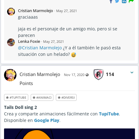
Cristian Marmolejo
·
May 27, 2021
graciaaas
jaja es el personaje de un amigo mio, pero si se
parecen
Lenka Foxie
·
May 27, 2021
@Cristian Marmolejo
¿Y a él también le pasó esta
situación con un helado?
Cristian Marmolejo
114
Visible also to unregistered us
Nov 17, 2020
Points
#TUPITUBE
#ANIMACI
#DIVERSI
Tails Doll sing 2
Crea y comparte animaciones fácilmente con
TupiTube
.
Disponible en
Google Play
.