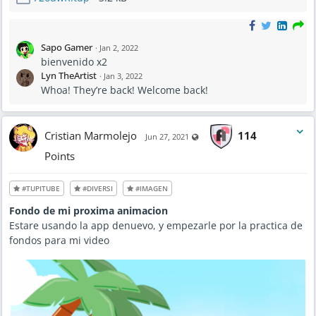
Sapo Gamer
·
Jan 2, 2022
bienvenido x2
Lyn TheArtist
·
Jan 3, 2022
Whoa! They’re back! Welcome back!
Cristian Marmolejo
114
Visible also to unregistered use
Jun 27, 2021
Points
#TUPITUBE
#DIVERSI
#IMAGEN
Fondo de mi proxima animacion
Estare usando la app denuevo, y empezarle por la practica de
fondos para mi video