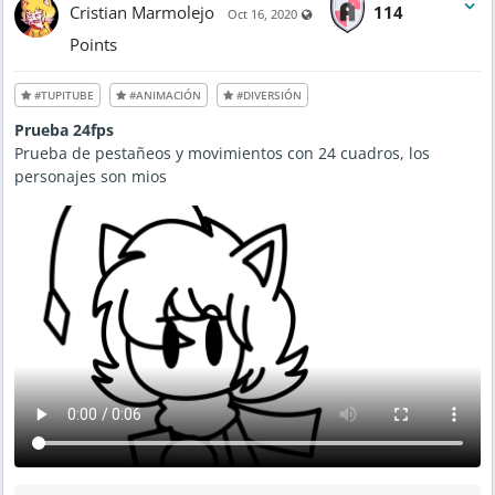
M
Cristian Marmolejo
114
Visible also to unregistered use
t
Oct 16, 2020
a
e
y
d
2
Points
M
6
a
,
y
2
2
0
#TUPITUBE
#ANIMACIÓN
#DIVERSIÓN
7
2
,
1
2
-
Prueba 24fps
0
9
2
:
Prueba de pestañeos y movimientos con 24 cuadros, los
1
3
-
personajes son mios
9
6
A
:
M
5
5
P
M