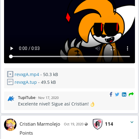
revxgA.mp4
- 50.3 kB
revxgA.tup
- 49.5 kB
TupiTube
·
Nov 17, 2020
Excelente nivel! Sigue así Cristian!
Cristian Marmolejo
114
Visible also to unregistered use
Oct 19, 2020
Points