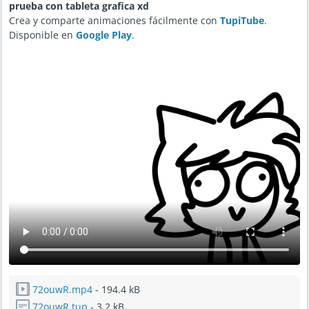
prueba con tableta grafica xd
Crea y comparte animaciones fácilmente con
TupiTube
.
Disponible en
Google Play
.
72ouwR.mp4
- 194.4 kB
72ouwR.tup
- 3.2 kB