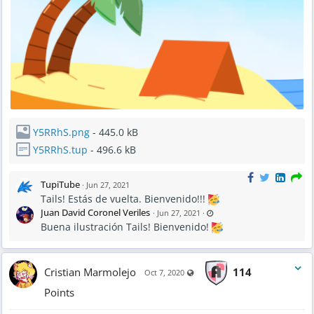
Y5RRhS.png
- 445.0 kB
Y5RRhS.tup
- 496.6 kB
TupiTube
·
Jun 27, 2021
Tails! Estás de vuelta. Bienvenido!!!
L
Juan David Coronel Veriles
·
Jun 27, 2021
·
a
Buena ilustración Tails! Bienvenido!
s
t
u
p
d
a
Cristian Marmolejo
114
Visible also to unregistered user
t
Oct 7, 2020
e
d
Points
J
u
n