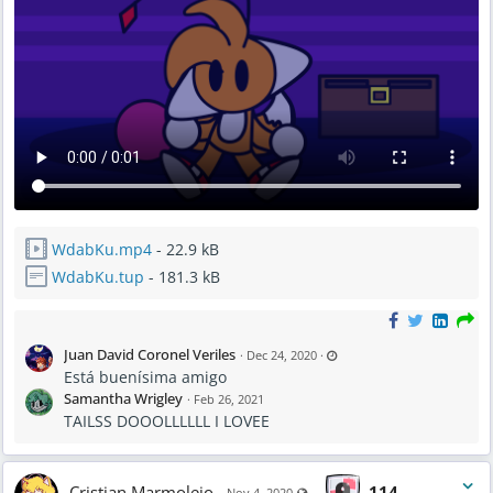
WdabKu.mp4
- 22.9 kB
WdabKu.tup
- 181.3 kB
L
Juan David Coronel Veriles
·
Dec 24, 2020
·
a
Está buenísima amigo
s
t
Samantha Wrigley
·
Feb 26, 2021
u
p
TAILSS DOOOLLLLLL I LOVEE
d
a
t
e
d
F
Cristian Marmolejo
114
Visible also to unregistered user
Nov 4, 2020