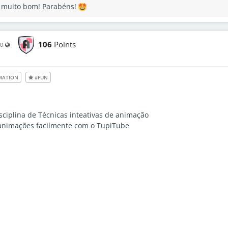
 muito bom! Parabéns!
106
Points
Visible also to unregistered users
20
MATION
#FUN
isciplina de Técnicas inteativas de animação
 animações facilmente com o TupiTube