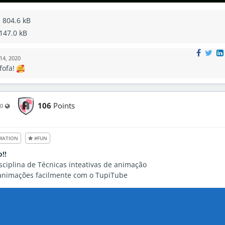
 804.6 kB
147.0 kB
14, 2020
fofa!
106
Points
Visible also to unregistered users
20
MATION
#FUN
!!
isciplina de Técnicas inteativas de animação
 animações facilmente com o TupiTube