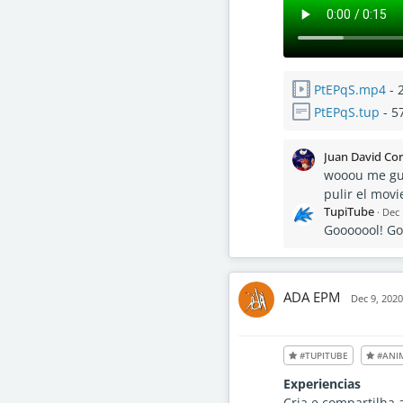
PtEPqS.mp4
- 
PtEPqS.tup
- 5
Juan David Cor
wooou me gus
pulir el mov
TupiTube
·
Dec 
Gooooool! Go
ADA EPM
Dec 9, 2020
#TUPITUBE
#ANI
Experiencias
Cria e compartilha