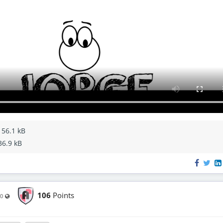
 56.1 kB
36.9 kB
106
Points
Visible also to unregistered users
20