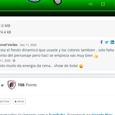
2.0 MB
74.4 kB
onel Veriles
·
Dec 11, 2020
ta el fondo dinamico que usaste y los colores tambien , solo falta
iento del personaje pero haci se empieza vas muy bien
L
11, 2020
·
a
sto muito da energia da cena… show de bola!
s
t
u
p
d
a
t
106
Points
Visible also to unregistered users
e
d
D
e
c
1
MATION
#FUN
1
,
2
0
2
 animações facilmente com o
TupiTube
. Disponível no
Google Play
.