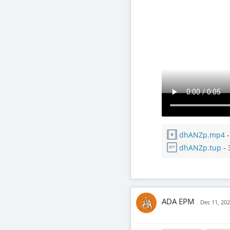
dhANZp.mp4
-
dhANZp.tup
- 
ADA EPM
Dec 11, 20