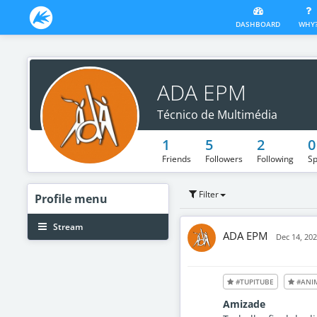
DASHBOARD
WHY
ADA EPM
Técnico de Multimédia
1
5
2
0
Friends
Followers
Following
Sp
Filter
Profile
menu
Stream
ADA EPM
Dec 14, 20
#TUPITUBE
#ANI
Amizade