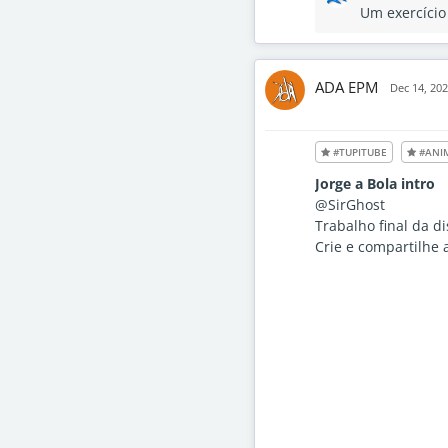
Um exercício
ADA EPM
Dec 14, 20
#TUPITUBE
#ANI
Jorge a Bola intro
@SirGhost
Trabalho final da d
Crie e compartilhe