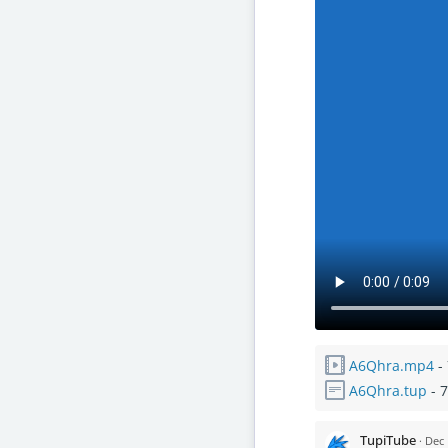
A6Qhra.mp4
- 
A6Qhra.tup
- 7
TupiTube
·
Dec 