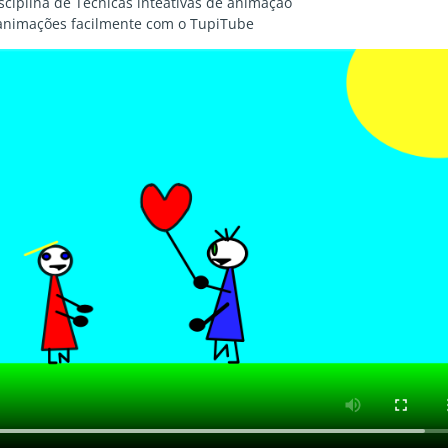
isciplina de Técnicas inteativas de animação
 animações facilmente com o TupiTube