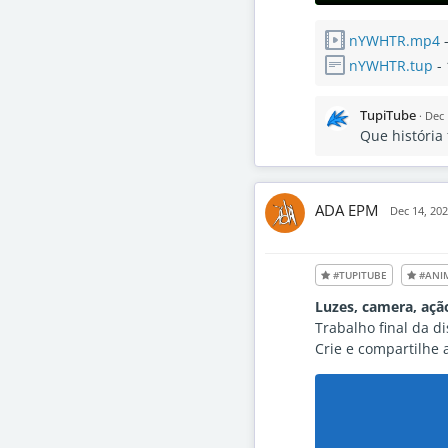
nYWHTR.mp4
-
nYWHTR.tup
- 
TupiTube
·
Dec 
Que história 
ADA EPM
Dec 14, 20
#TUPITUBE
#ANI
Luzes, camera, ação
Trabalho final da d
Crie e compartilhe