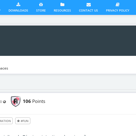
?
DOWNLOADS
STORE
RESOURCES
CONTACT US
PRIVACY POLICY
aces
106
Points
Visible also to unregistered users
20
MATION
#FUN