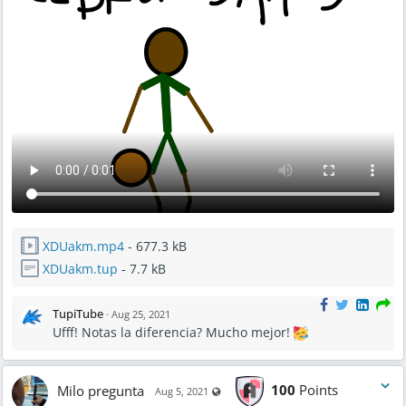
XDUakm.mp4
- 677.3 kB
XDUakm.tup
- 7.7 kB
TupiTube
·
Aug 25, 2021
Ufff! Notas la diferencia? Mucho mejor!
Milo pregunta
100
Points
Visible also to unregistered users
Aug 5, 2021