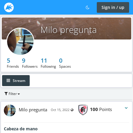
Sign in / up
Milo pregunta
5
9
11
0
Friends
Followers
Following
Spaces
Stream
Filter
Milo pregunta
100
Points
Visible also to unregistered users
Oct 15, 2022
Cabeza de mano