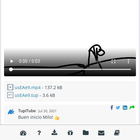
usEAe9.mp4
- 137.2 kB
usEAe9.tup
- 3.6 kB
TupiTube
·
Jul 20, 2021
Buen inicio Milo!