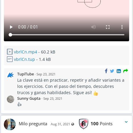
vbrlCn.mp4
- 60.2 kB
vbrlCn.tup
- 1.4 kB
TupiTube
·
Sep 23, 2021
La clave está en practicar, repetir y añadir variantes a
los ejercicios. Con el paso del tiempo, descubres
trucos y ganas habilidades. Sigue así!
Sunny Gupta
·
Sep 23, 2021
👍
Milo pregunta
100
Points
Visible also to unregistered users
Aug 31, 2021