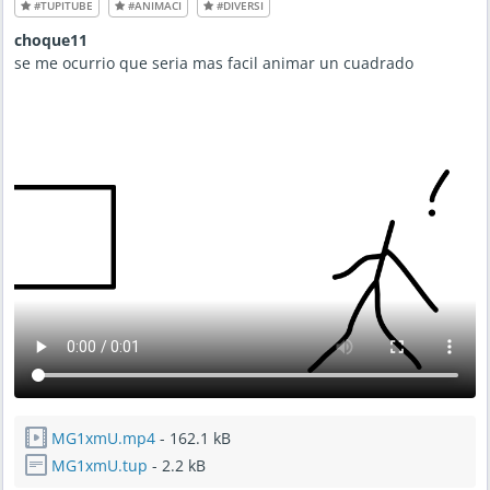
#TUPITUBE
#ANIMACI
#DIVERSI
choque11
se me ocurrio que seria mas facil animar un cuadrado
MG1xmU.mp4
- 162.1 kB
MG1xmU.tup
- 2.2 kB