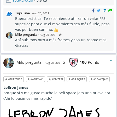
1pdAOy.tup
- 3.8 kB
TupiTube
·
Aug 25, 2021
Buena práctica. Te recomiendo utilizar un valor FPS
superior para que el movimiento sea más fluido, pero
vas por buen camino.
L
Milo pregunta
·
Aug 25, 2021
·
a
Ahí subimos otro a más frames y con un rebote más.
s
t
Gracias
u
p
d
a
t
e
Milo pregunta
100
Points
Visible also to unregistered users
d
Aug 25, 2021
A
u
g
2
5
#TUPITUBE
#ANIMACI
#DIVERSI
#BASQUET
#SPACEJAM
,
2
0
LeBron James
2
1
porque vi y me gusto mucho la peli space jam una nueva era.
-
6
(Ahi lo pusimos mas rapido)
:
0
9
P
M