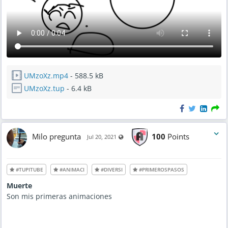
UMzoXz.mp4
- 588.5 kB
UMzoXz.tup
- 6.4 kB
Milo pregunta
100
Points
Visible also to unregistered users
Jul 20, 2021
#TUPITUBE
#ANIMACI
#DIVERSI
#PRIMEROSPASOS
Muerte
Son mis primeras animaciones