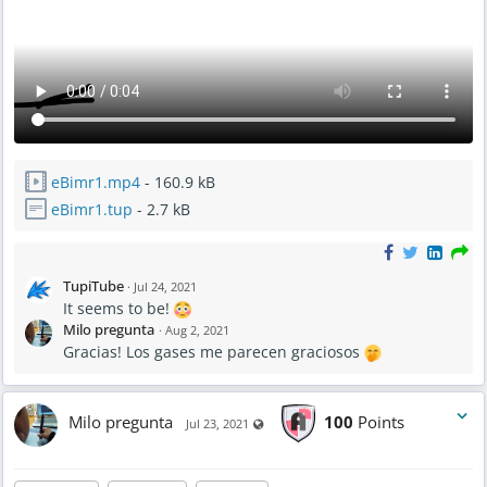
eBimr1.mp4
- 160.9 kB
eBimr1.tup
- 2.7 kB
TupiTube
·
Jul 24, 2021
It seems to be!
Milo pregunta
·
Aug 2, 2021
Gracias! Los gases me parecen graciosos
Milo pregunta
100
Points
Visible also to unregistered users
Jul 23, 2021