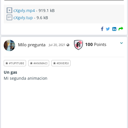
cXgvly.mp4
- 919.1 kB
cXgvly.tup
- 9.6 kB
Milo pregunta
100
Points
Visible also to unregistered users
Jul 20, 2021
#TUPITUBE
#ANIMACI
#DIVERSI
Un gas
Mi segunda animacion