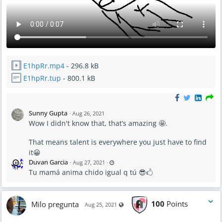
E1hpRr.mp4
- 296.8 kB
E1hpRr.tup
- 800.1 kB
Sunny Gupta
·
Aug 26, 2021
Wow I didn't know that, that’s amazing 🤩.
That means talent is everywhere you just have to find
it😀
L
Duvan Garcia
·
Aug 27, 2021
·
a
Tu mamá anima chido igual q tú 😎🖒
s
t
u
p
d
a
Milo pregunta
100
Points
Visible also to unregistered users
t
Aug 25, 2021
e
d
A