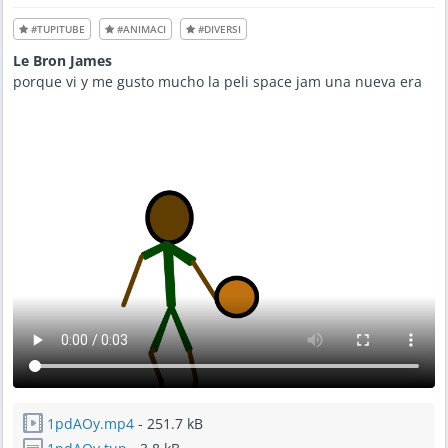
u
g
#TUPITUBE
#ANIMACI
#DIVERSI
2
7
,
Le Bron James
2
0
porque vi y me gusto mucho la peli space jam una nueva era
2
1
-
1
0
:
4
9
A
M
1pdAOy.mp4
- 251.7 kB