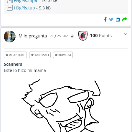
H9gPls.mp4
- 151.0 kB
H9gPls.tup
- 5.3 kB
Milo pregunta
100
Points
Visible also to unregistered users
Aug 25, 2021
#TUPITUBE
#ANIMACI
#DIVERSI
Scanners
Este lo hizo mi mama