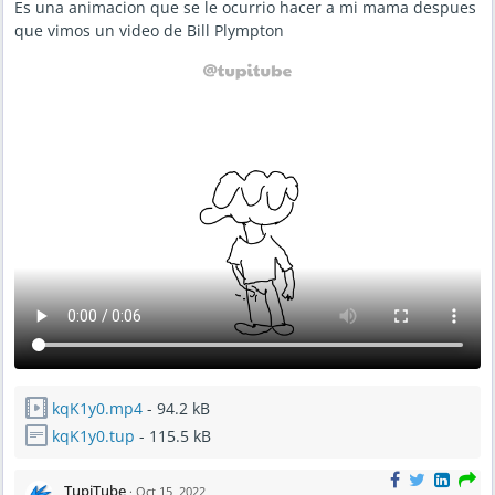
Es una animacion que se le ocurrio hacer a mi mama despues
que vimos un video de Bill Plympton
kqK1y0.mp4
- 94.2 kB
kqK1y0.tup
- 115.5 kB
TupiTube
·
Oct 15, 2022