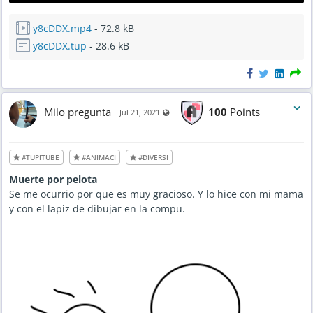
y8cDDX.mp4
- 72.8 kB
y8cDDX.tup
- 28.6 kB
Milo pregunta
100
Points
Visible also to unregistered users
Jul 21, 2021
#TUPITUBE
#ANIMACI
#DIVERSI
Muerte por pelota
Se me ocurrio por que es muy gracioso. Y lo hice con mi mama
y con el lapiz de dibujar en la compu.