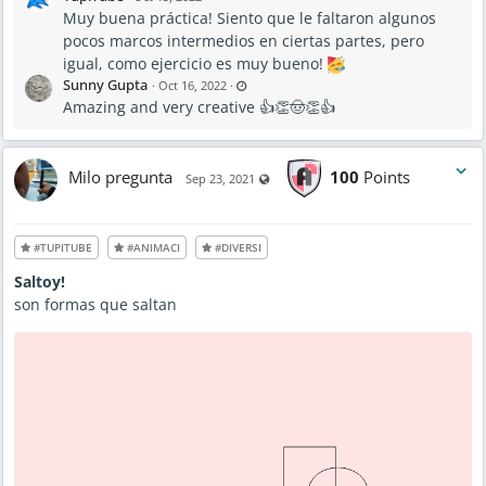
Muy buena práctica! Siento que le faltaron algunos
pocos marcos intermedios en ciertas partes, pero
igual, como ejercicio es muy bueno!
L
Sunny Gupta
·
Oct 16, 2022
·
a
Amazing and very creative 👍👏🤠👏👍
s
t
u
p
d
a
Milo pregunta
100
Points
Visible also to unregistered users
t
Sep 23, 2021
e
d
O
c
t
#TUPITUBE
#ANIMACI
#DIVERSI
1
6
,
Saltoy!
2
0
son formas que saltan
2
2
-
1
1
:
0
2
A
M