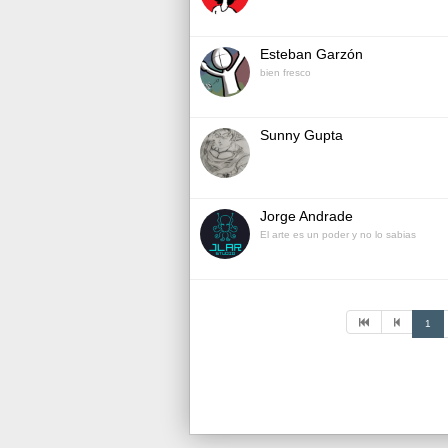
Esteban Garzón
bien fresco
Sunny Gupta
Jorge Andrade
El arte es un poder y no lo sabias
1