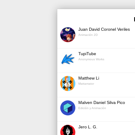
Juan David Coronel Veriles
Animación 2D
TupiTube
Anonymous Works
Matthew Li
Mattamator
Malven Daniel Silva Pico
Edición y Animación
Jero L. G.